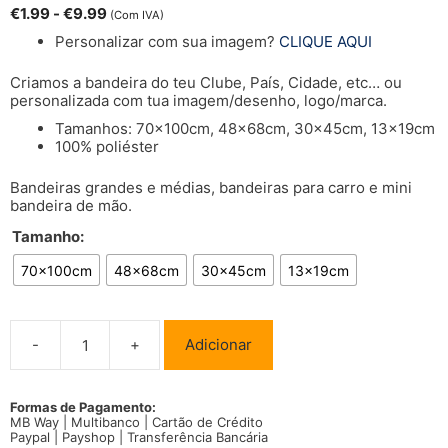
€
1.99
-
€
9.99
(Com IVA)
Personalizar com sua imagem?
CLIQUE AQUI
Criamos a bandeira do teu Clube, País, Cidade, etc… ou
personalizada com tua imagem/desenho, logo/marca.
Tamanhos: 70x100cm, 48x68cm, 30x45cm, 13x19cm
100% poliéster
Bandeiras grandes e médias, bandeiras para carro e mini
bandeira de mão.
Tamanho:
70x100cm
48x68cm
30x45cm
13x19cm
-
+
Adicionar
Quantidade
de
Bandeira
Ana
Formas de Pagamento:
MB Way | Multibanco | Cartão de Crédito
Castela
Paypal | Payshop | Transferência Bancária