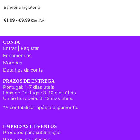
Bandeira Inglaterra
€
1.99
-
€
9.99
(Com IVA)
CONTA
Entrar | Registar
Encomendas
Moradas
Detalhes da conta
PRAZOS DE ENTREGA
Portugal: 1-7 dias úteis
Ilhas de Portugal: 3-10 dias úteis
União Europeia: 3-12 dias úteis.
*A contabilizar após o pagamento.
EMPRESAS E EVENTOS
Produtos para sublimação
Produtos por atacado