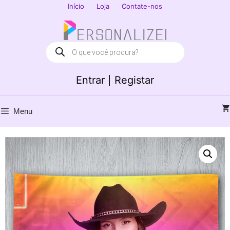
Saltar
Início
Loja
Contate-nos
para
Fechar
o
conteúdo
Products
search
Entrar | Registar
Menu