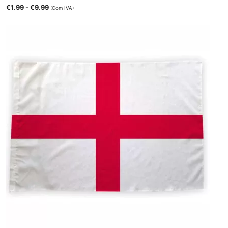
€
1.99
-
€
9.99
(Com IVA)