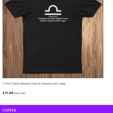
T-shirt Signo Balança frase A injustiça num lugar…
€
11.49
(Com IVA)
CONTA