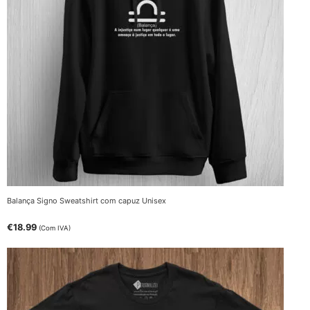
Balança Signo Sweatshirt com capuz Unisex
€
18.99
(Com IVA)