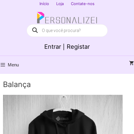
Saltar
Início
Loja
Contate-nos
para
Fechar
o
conteúdo
Products
search
Entrar | Registar
Menu
Balança