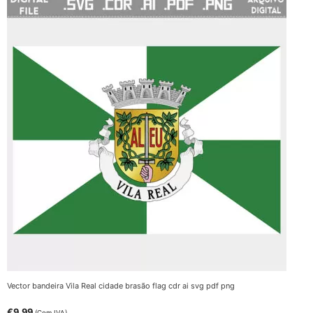
Vector bandeira Vila Real cidade brasão flag cdr ai svg pdf png
€
9.99
(Com IVA)