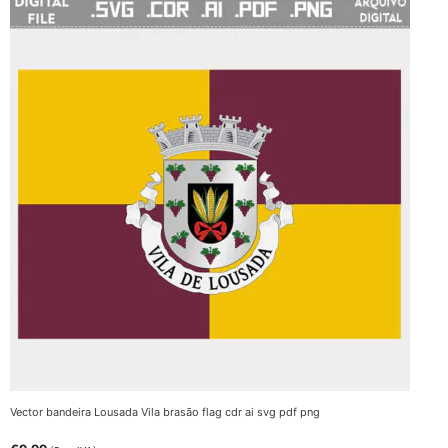
Vector bandeira Lousada Vila brasão flag cdr ai svg pdf png