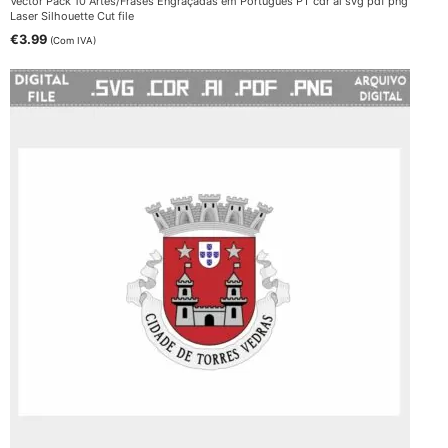
Vector Pack 10 Artes/Frases Engraçadas em Português PT cdr ai svg pdf png
Laser Silhouette Cut file
€
3.99
(Com IVA)