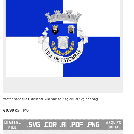
Vector bandeira Estômbar Vila brasão flag cdr ai svg pdf png
€
9.99
(Com IVA)