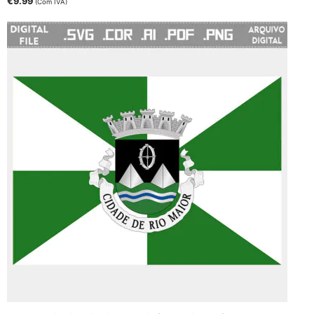
€
9.99
(Com IVA)