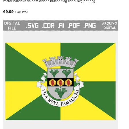
Vector bandeira Valbom cidade brasão flag cdr ai svg pdf png
€
9.99
(Com IVA)