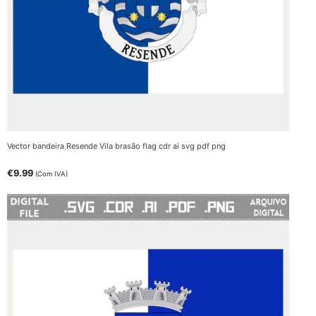
Vector bandeira Resende Vila brasão flag cdr ai svg pdf png
€
9.99
(Com IVA)