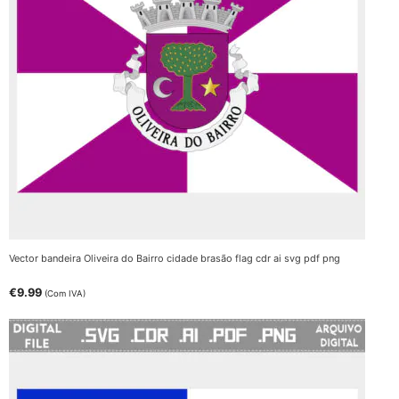
Vector bandeira Oliveira do Bairro cidade brasão flag cdr ai svg pdf png
€
9.99
(Com IVA)