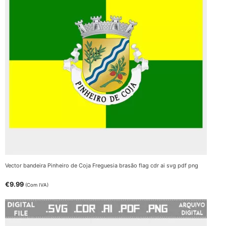
Vector bandeira Pinheiro de Coja Freguesia brasão flag cdr ai svg pdf png
€
9.99
(Com IVA)