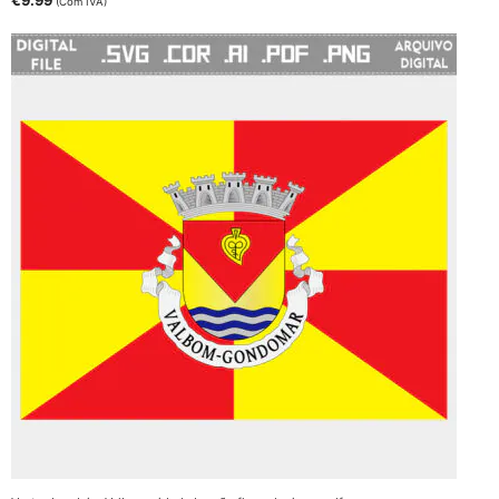
€
9.99
(Com IVA)