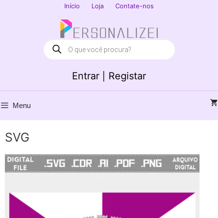
Saltar
Início
Loja
Contate-nos
para
Fechar
o
conteúdo
Products
search
Entrar | Registar
Menu
SVG