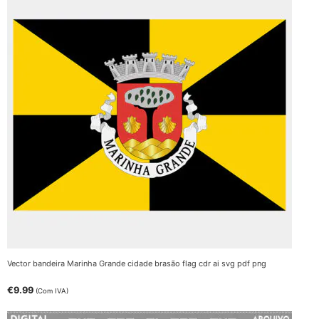
Vector bandeira Marinha Grande cidade brasão flag cdr ai svg pdf png
€
9.99
(Com IVA)