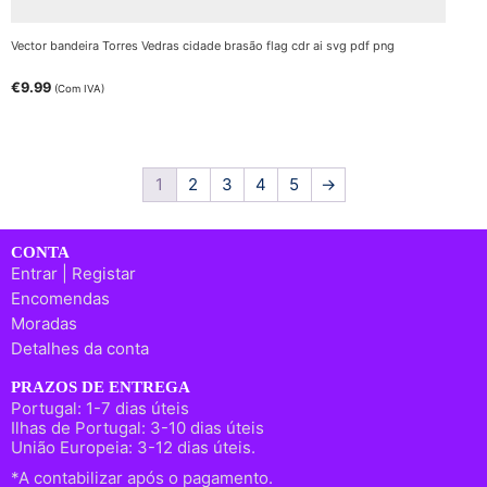
Vector bandeira Torres Vedras cidade brasão flag cdr ai svg pdf png
€
9.99
(Com IVA)
1
2
3
4
5
→
CONTA
Entrar | Registar
Encomendas
Moradas
Detalhes da conta
PRAZOS DE ENTREGA
Portugal: 1-7 dias úteis
Ilhas de Portugal: 3-10 dias úteis
União Europeia: 3-12 dias úteis.
*A contabilizar após o pagamento.