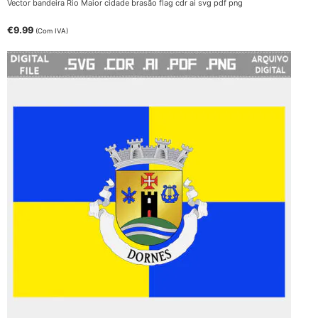
Vector bandeira Rio Maior cidade brasão flag cdr ai svg pdf png
€
9.99
(Com IVA)