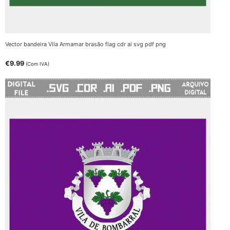
Vector bandeira Vila Armamar brasão flag cdr ai svg pdf png
€
9.99
(Com IVA)