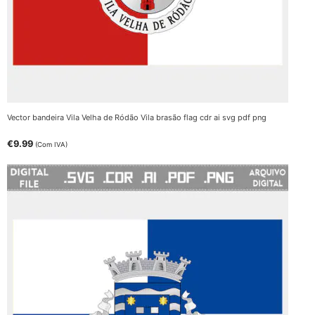
Vector bandeira Vila Velha de Ródão Vila brasão flag cdr ai svg pdf png
€
9.99
(Com IVA)