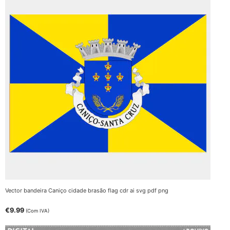
Vector bandeira Caniço cidade brasão flag cdr ai svg pdf png
€
9.99
(Com IVA)