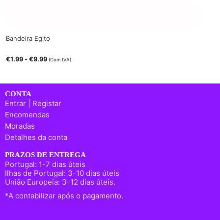
Bandeira Egito
€
1.99
-
€
9.99
(Com IVA)
CONTA
Entrar | Registar
Encomendas
Moradas
Detalhes da conta
PRAZOS DE ENTREGA
Portugal: 1-7 dias úteis
Ilhas de Portugal: 3-10 dias úteis
União Europeia: 3-12 dias úteis.
*A contabilizar após o pagamento.