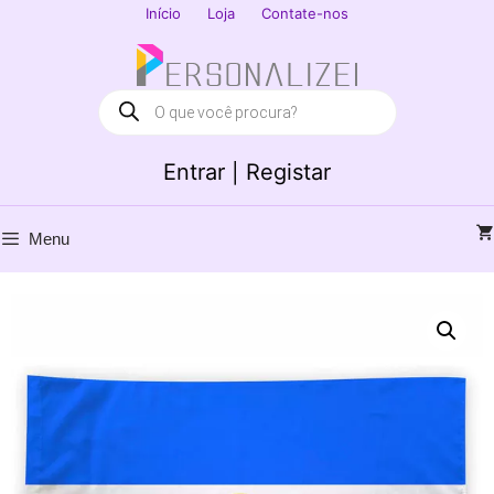
Saltar
Início
Loja
Contate-nos
para
Fechar
o
conteúdo
Products
search
Entrar | Registar
Menu