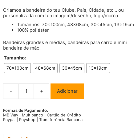
Criamos a bandeira do teu Clube, País, Cidade, etc… ou
personalizada com tua imagem/desenho, logo/marca.
Tamanhos: 70x100cm, 48x68cm, 30x45cm, 13x19cm
100% poliéster
Bandeiras grandes e médias, bandeiras para carro e mini
bandeira de mão.
Tamanho:
70x100cm
48x68cm
30x45cm
13x19cm
-
+
Adicionar
Quantidade
de
Bandeira
Bascortostão
Formas de Pagamento:
MB Way | Multibanco | Cartão de Crédito
Paypal | Payshop | Transferência Bancária