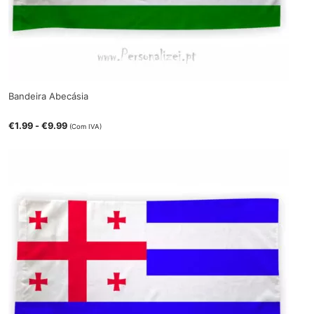
Bandeira Abecásia
€
1.99
-
€
9.99
(Com IVA)