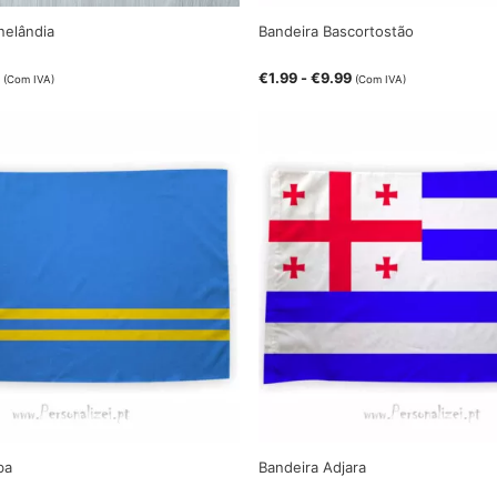
nelândia
Bandeira Bascortostão
€
1.99
-
€
9.99
(Com IVA)
(Com IVA)
ba
Bandeira Adjara