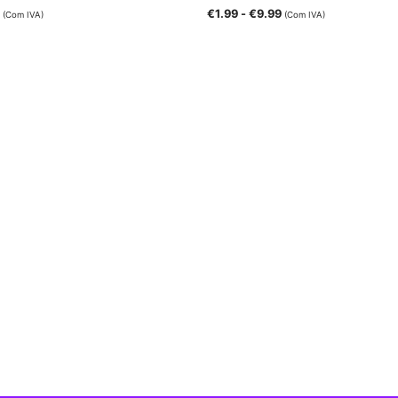
€
1.99
-
€
9.99
(Com IVA)
(Com IVA)