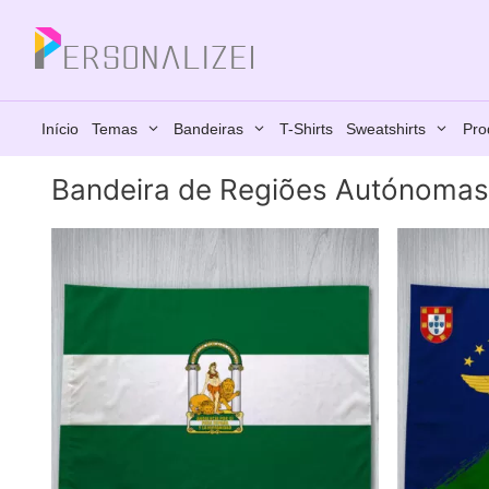
Saltar
para
Fechar
o
conteúdo
Início
Temas
Bandeiras
T-Shirts
Sweatshirts
Pro
Bandeira de Regiões Autónomas