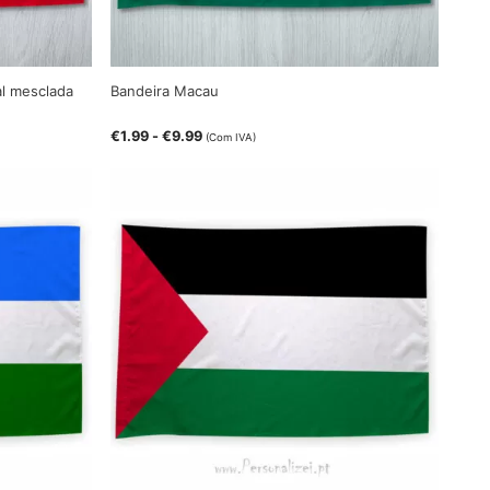
al mesclada
Bandeira Macau
€
1.99
-
€
9.99
(Com IVA)