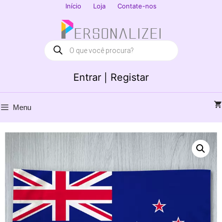
Saltar
Início
Loja
Contate-nos
para
Fechar
o
conteúdo
Products
search
Entrar | Registar
Menu