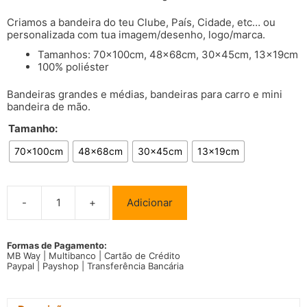
Criamos a bandeira do teu Clube, País, Cidade, etc… ou
personalizada com tua imagem/desenho, logo/marca.
Tamanhos: 70x100cm, 48x68cm, 30x45cm, 13x19cm
100% poliéster
Bandeiras grandes e médias, bandeiras para carro e mini
bandeira de mão.
Tamanho:
70x100cm
48x68cm
30x45cm
13x19cm
-
+
Adicionar
Quantidade
de
Bandeira
Nova
Formas de Pagamento:
MB Way | Multibanco | Cartão de Crédito
Zelândia
Paypal | Payshop | Transferência Bancária