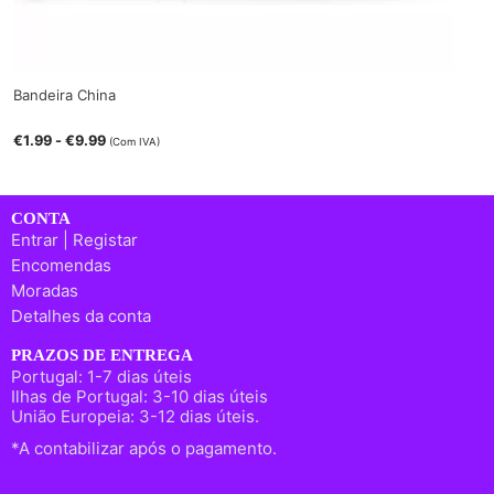
Bandeira China
€
1.99
-
€
9.99
(Com IVA)
CONTA
Entrar | Registar
Encomendas
Moradas
Detalhes da conta
PRAZOS DE ENTREGA
Portugal: 1-7 dias úteis
Ilhas de Portugal: 3-10 dias úteis
União Europeia: 3-12 dias úteis.
*A contabilizar após o pagamento.