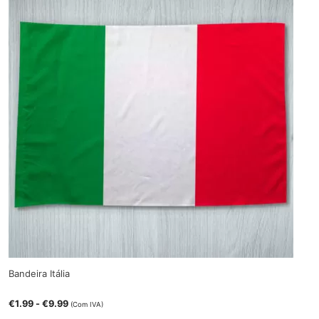
Bandeira Itália
€
1.99
-
€
9.99
(Com IVA)