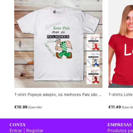
T-shirt Popeye adepto, os melhores Pais são …
T-shirts LoV
€
10.99
€
11.49
(Com IVA)
(Com IV
CONTA
EMPRESAS 
Entrar | Registar
Produtos pa