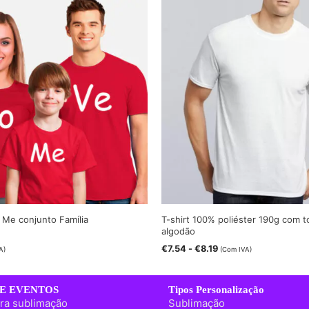
e Me conjunto Família
T-shirt 100% poliéster 190g com 
algodão
€
7.54
-
€
8.19
A)
(Com IVA)
E EVENTOS
Tipos Personalização
ra sublimação
Sublimação