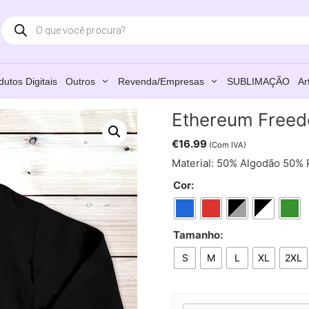
Products
search
dutos Digitais
Outros
Revenda/Empresas
SUBLIMAÇÃO
Ar
Ethereum Freed
€
16.99
(Com IVA)
Material: 50% Algodão 50% 
Cor:
Tamanho:
S
M
L
XL
2XL