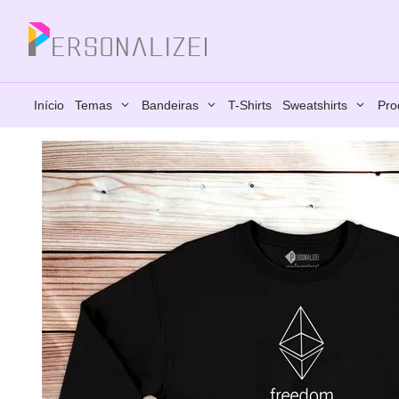
Saltar
para
Fechar
o
conteúdo
Início
Temas
Bandeiras
T-Shirts
Sweatshirts
Pro