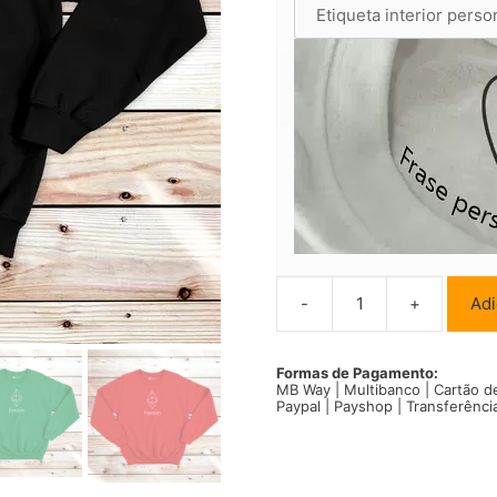
-
+
Adi
Quantidade
de
Ethereum
Freedom
Formas de Pagamento:
MB Way | Multibanco | Cartão d
Sweatshirt
Paypal | Payshop | Transferênci
unisex
ETH