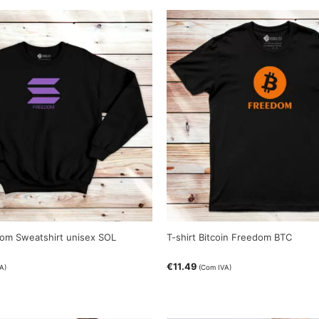
om Sweatshirt unisex SOL
T-shirt Bitcoin Freedom BTC
€
11.49
A)
(Com IVA)