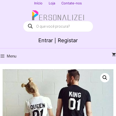
Saltar
Início
Loja
Contate-nos
para
Fechar
o
conteúdo
Products
search
Entrar | Registar
Menu