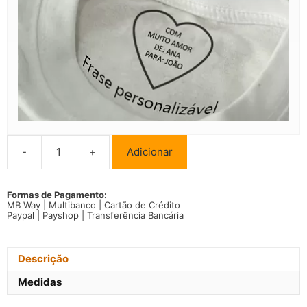
-
+
Adicionar
Quantidade
de
T-
shirt
Formas de Pagamento:
MB Way | Multibanco | Cartão de Crédito
King
Paypal | Payshop | Transferência Bancária
Queen
Prince
Princess
Conjunto
Descrição
Família
Medidas