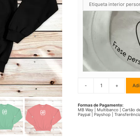
-
+
Adi
Quantidade
de
Harmony
Freedom
Formas de Pagamento:
MB Way | Multibanco | Cartão d
Sweatshirt
Paypal | Payshop | Transferênci
unisex
ONE