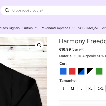
Products
search
dutos Digitais
Outros
Revenda/Empresas
SUBLIMAÇÃO
Ar
Harmony Freedo
€
16.99
(Com IVA)
Material: 50% Algodão 50% 
Cor:
Tamanho:
S
M
L
XL
2XL