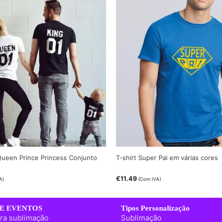
 Queen Prince Princess Conjunto
T-shirt Super Pai em várias cores
€
11.49
A)
(Com IVA)
E EVENTOS
Tipos Personalização
ra sublimação
Sublimação