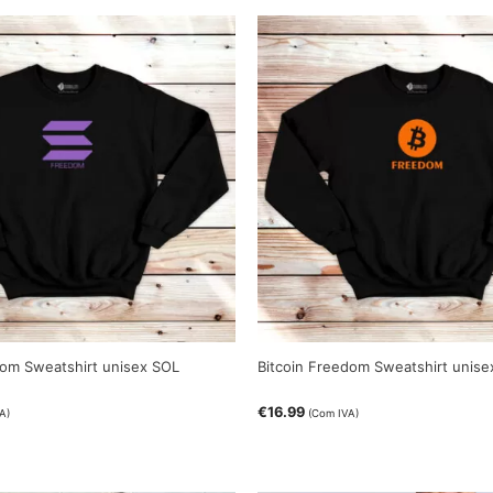
om Sweatshirt unisex SOL
Bitcoin Freedom Sweatshirt unise
€
16.99
A)
(Com IVA)