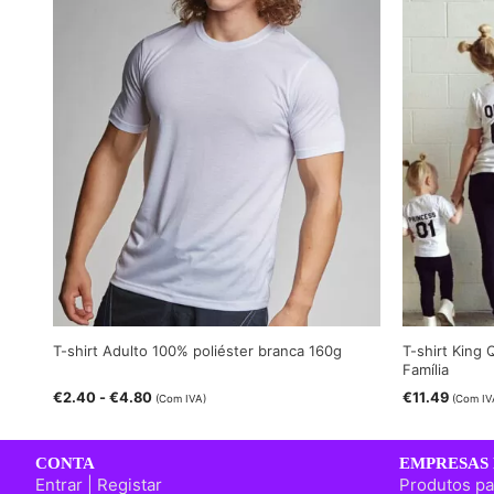
T-shirt Adulto 100% poliéster branca 160g
T-shirt King
Família
€
2.40
-
€
4.80
€
11.49
(Com IVA)
(Com IV
CONTA
EMPRESAS 
Entrar | Registar
Produtos pa