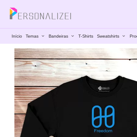
Saltar
para
Fechar
o
conteúdo
Início
Temas
Bandeiras
T-Shirts
Sweatshirts
Pro