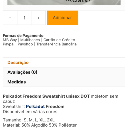
-
+
Adicionar
Quantidade
de
Polkadot
Freedom
Formas de Pagamento:
MB Way | Multibanco | Cartão de Crédito
Sweatshirt
Paypal | Payshop | Transferência Bancária
unisex
DOT
Descrição
Avaliações (0)
Medidas
Polkadot Freedom Sweatshirt unisex DOT
moletom sem
capuz
Sweatshirt
Polkadot
Freedom
Disponível em várias cores
Tamanho: S, M, L, XL, 2XL
Material: 50% Algodão 50% Poliéster