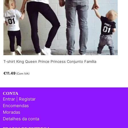
T-shirt King Queen Prince Princess Conjunto Família
€
11.49
(Com IVA)
CONTA
Entrar | Registar
Encomendas
Moradas
Detalhes da conta