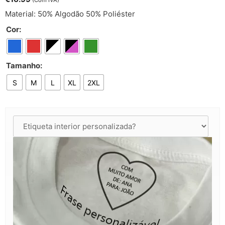
(Com IVA)
Material: 50% Algodão 50% Poliéster
Cor:
Tamanho:
S
M
L
XL
2XL