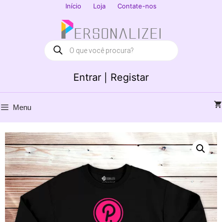
Saltar
Início
Loja
Contate-nos
para
Fechar
o
conteúdo
Products
search
Entrar | Registar
Menu