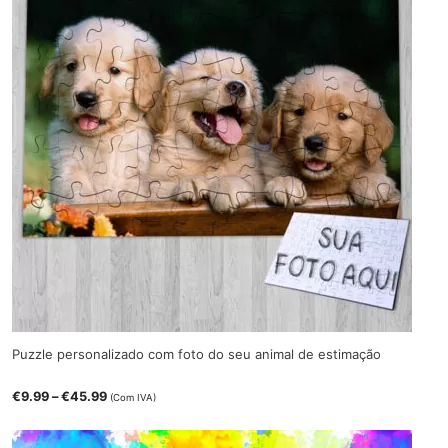
Puzzle personalizado com foto do seu animal de estimação
Price
€
9.99
–
€
45.99
(Com IVA)
range:
€9.99
through