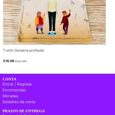
T-shirt Geriatria profissão
€
16.99
(Com IVA)
CONTA
Entrar | Registar
Encomendas
Moradas
Detalhes da conta
PRAZOS DE ENTREGA