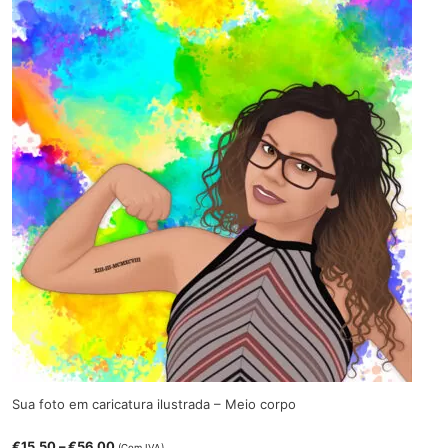
€45.99
Sua foto em caricatura ilustrada – Meio corpo
Price
€
15.50
–
€
56.00
(Com IVA)