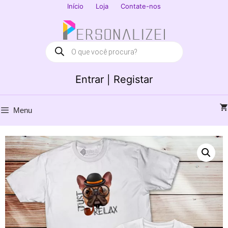
Saltar
Início
Loja
Contate-nos
para
Fechar
o
conteúdo
Products
search
Entrar | Registar
Menu