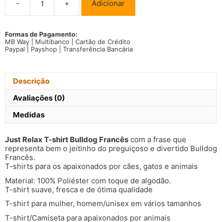
-
+
Adicionar
Quantidade
de
Just
Relax
Formas de Pagamento:
MB Way | Multibanco | Cartão de Crédito
T-
Paypal | Payshop | Transferência Bancária
shirt
Bulldog
Francês
Descrição
Avaliações (0)
Medidas
Just Relax T-shirt Bulldog Francês
com a frase que
representa bem o jeitinho do preguiçoso e divertido Bulldog
Francês.
T-shirts para os apaixonados por cães, gatos e animais
Material: 100% Poliéster com toque de algodão.
T-shirt suave, fresca e de ótima qualidade
T-shirt para mulher, homem/unisex em vários tamanhos
T-shirt/Camiseta para apaixonados por animais