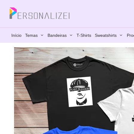
Saltar
para
Fechar
o
conteúdo
Início
Temas
Bandeiras
T-Shirts
Sweatshirts
Pro