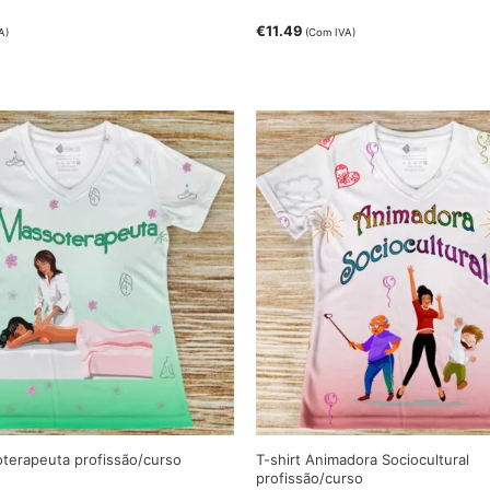
€
11.49
A)
(Com IVA)
oterapeuta profissão/curso
T-shirt Animadora Sociocultural
profissão/curso