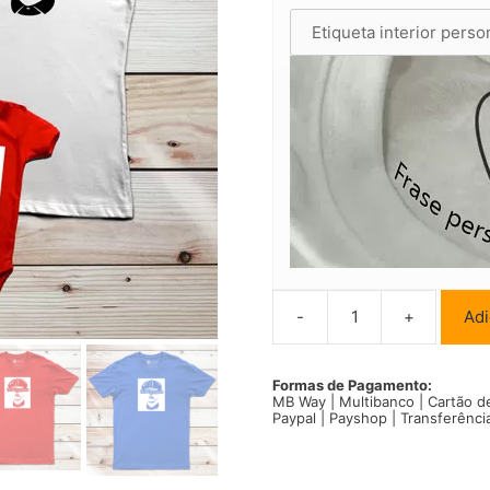
-
+
Adi
Quantidade
de
Peaky
Blinders
Formas de Pagamento:
MB Way | Multibanco | Cartão d
T-
Paypal | Payshop | Transferênci
shirt