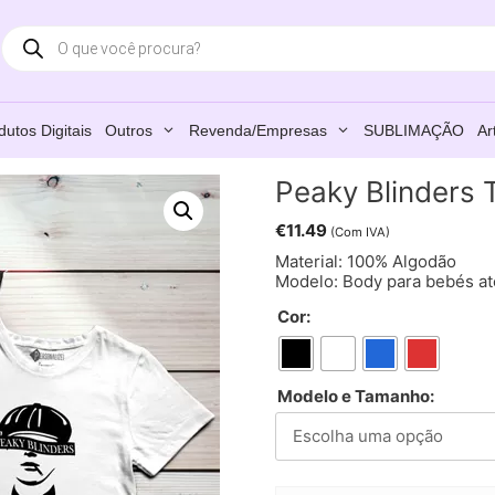
Products
search
dutos Digitais
Outros
Revenda/Empresas
SUBLIMAÇÃO
Ar
Peaky Blinders T
€
11.49
(Com IVA)
Material: 100% Algodão
Modelo: Body para bebés até
Cor:
Modelo e Tamanho: