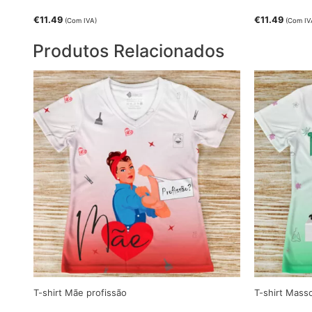
€
11.49
€
11.49
(Com IVA)
(Com IV
Produtos Relacionados
T-shirt Mãe profissão
T-shirt Mass