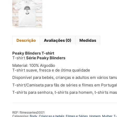
Descrição
Avaliações (0)
Medidas
Peaky Blinders T-shirt
T-shirt
Série Peaky Blinders
Material: 100% Algodão
T-shirt suave, fresca e de ótima qualidade
Disponível para bebés, crianças e adultos em vários ta
T-shirt/Camiseta para fãs de séries e filmes em Portugal
T-shirts para senhora, t-shirts para homem, t-shirts mas
REF:
filmesseries0001
Categorias:
Body
,
Crianças e bebés
,
Filmes e Séries
,
Homem
,
Mulher
,
T-