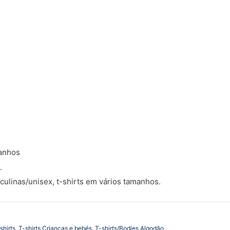
manhos
.
culinas/unisex, t-shirts em vários tamanhos.
shirts
,
T-shirts Crianças e bebés
,
T-shirts/Bodies Algodão