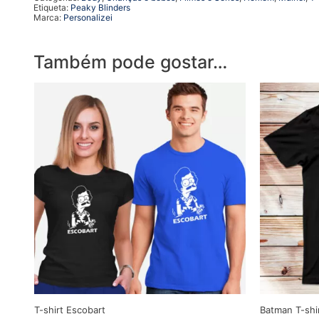
Etiqueta:
Peaky Blinders
Marca:
Personalizei
Também pode gostar…
T-shirt Escobart
Batman T-sh