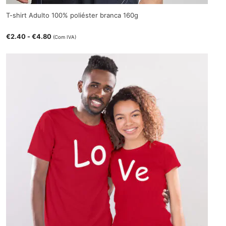
T-shirt Adulto 100% poliéster branca 160g
€
2.40
-
€
4.80
(Com IVA)