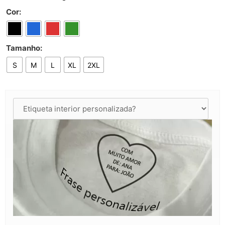
Cor:
Tamanho:
S
M
L
XL
2XL