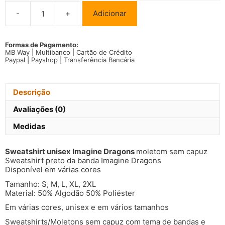
-
+
Adicionar
Quantidade
de
Sweatshirt
unisex
Formas de Pagamento:
MB Way | Multibanco | Cartão de Crédito
Imagine
Paypal | Payshop | Transferência Bancária
Dragons
Descrição
Avaliações (0)
Medidas
Sweatshirt unisex Imagine Dragons
moletom sem capuz
Sweatshirt preto da banda Imagine Dragons
Disponível em várias cores
Tamanho: S, M, L, XL, 2XL
Material: 50% Algodão 50% Poliéster
Em várias cores, unisex e em vários tamanhos
Sweatshirts/Moletons sem capuz com tema de bandas e