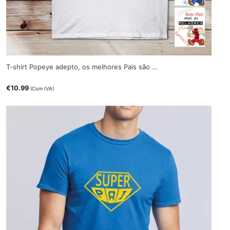
T-shirt Popeye adepto, os melhores Pais são …
€
10.99
(Com IVA)