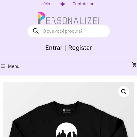
Saltar
Início
Loja
Contate-nos
para
Fechar
o
conteúdo
Products
search
Entrar | Registar
Menu