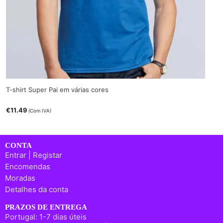
T-shirt Super Pai em várias cores
€
11.49
(Com IVA)
CONTA
Entrar | Registar
Encomendas
Moradas
Detalhes da conta
PRAZOS DE ENTREGA
Portugal: 1-7 dias úteis