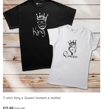
T-shirt King e Queen homem e mulher
€
11.49
(Com IVA)