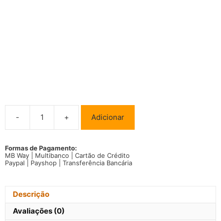
-
+
Adicionar
Quantidade
de
T-
shirt
Formas de Pagamento:
MB Way | Multibanco | Cartão de Crédito
Assistente
Paypal | Payshop | Transferência Bancária
Social
profissão/curso
Descrição
Avaliações (0)