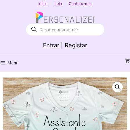
Saltar
Início
Loja
Contate-nos
para
Fechar
o
conteúdo
Products
search
Entrar | Registar
Menu