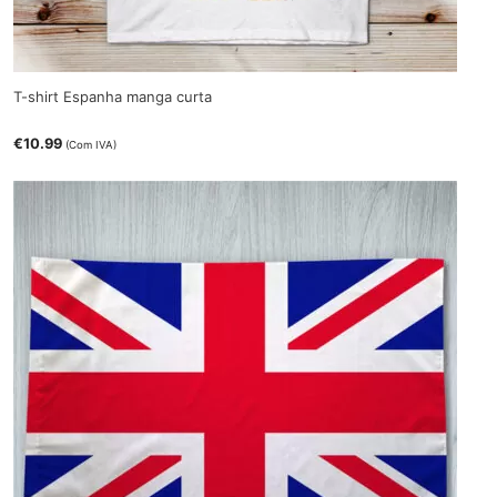
T-shirt Espanha manga curta
€
10.99
(Com IVA)