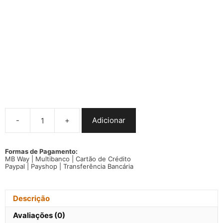
-
+
Adicionar
Quantidade
de
T-
shirt
Formas de Pagamento:
MB Way | Multibanco | Cartão de Crédito
Reino
Paypal | Payshop | Transferência Bancária
Unido
manga
curta
Descrição
Avaliações (0)