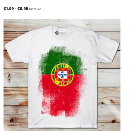
€
1.99
-
€
9.99
(Com IVA)