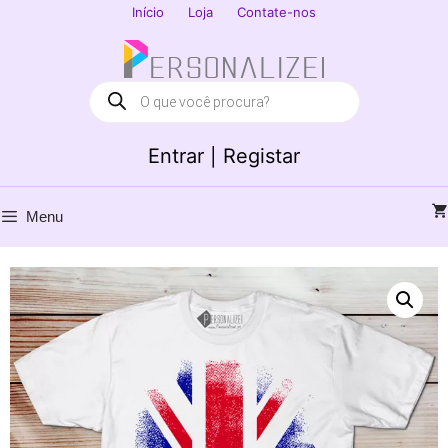
Saltar
Início
Loja
Contate-nos
para
Fechar
o
conteúdo
Products
search
Entrar | Registar
Menu