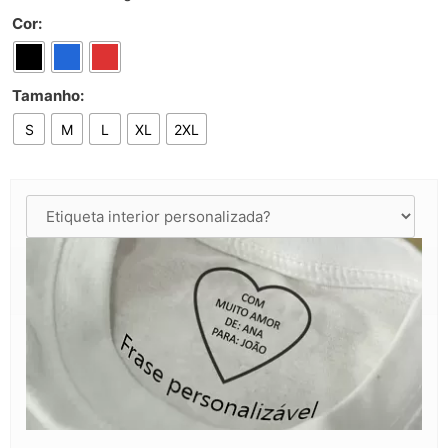
Cor:
Tamanho:
S
M
L
XL
2XL