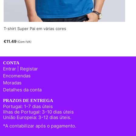
T-shirt Super Pai em várias cores
€
11.49
(Com IVA)
CONTA
Entrar | Registar
Encomendas
Moradas
Detalhes da conta
PRAZOS DE ENTREGA
Portugal: 1-7 dias úteis
Ilhas de Portugal: 3-10 dias úteis
União Europeia: 3-12 dias úteis.
*A contabilizar após o pagamento.