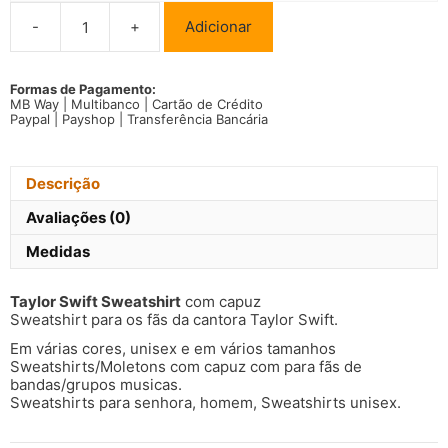
-
+
Adicionar
Quantidade
de
Taylor
Swift
Formas de Pagamento:
MB Way | Multibanco | Cartão de Crédito
Sweatshirt
Paypal | Payshop | Transferência Bancária
com
capuz
Descrição
Avaliações (0)
Medidas
Taylor Swift
Sweatshirt
com capuz
Sweatshirt para os fãs da cantora Taylor Swift.
Em várias cores, unisex e em vários tamanhos
Sweatshirts/Moletons com capuz com para fãs de
bandas/grupos musicas.
Sweatshirts para senhora, homem, Sweatshirts unisex.