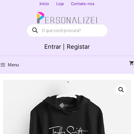
Saltar
Início
Loja
Contate-nos
para
Fechar
o
conteúdo
Products
search
Entrar | Registar
Menu