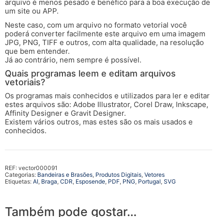
arquivo é menos pesado e benéfico para a boa execução de
um site ou APP.
Neste caso, com um arquivo no formato vetorial você
poderá converter facilmente este arquivo em uma imagem
JPG, PNG, TIFF e outros, com alta qualidade, na resolução
que bem entender.
Já ao contrário, nem sempre é possível.
Quais programas leem e editam arquivos
vetoriais?
Os programas mais conhecidos e utilizados para ler e editar
estes arquivos são: Adobe Illustrator, Corel Draw, Inkscape,
Affinity Designer e Gravit Designer.
Existem vários outros, mas estes são os mais usados e
conhecidos.
REF:
vector000091
Categorias:
Bandeiras e Brasões
,
Produtos Digitais
,
Vetores
Etiquetas:
AI
,
Braga
,
CDR
,
Esposende
,
PDF
,
PNG
,
Portugal
,
SVG
Também pode gostar…