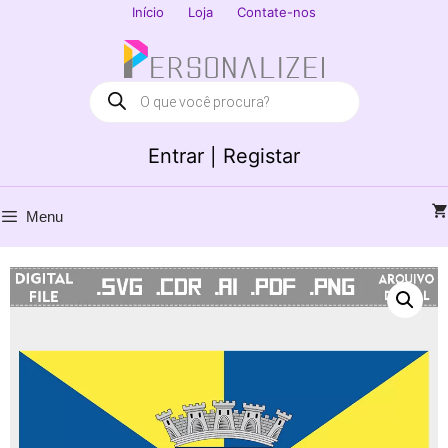
Saltar
Início
Loja
Contate-nos
para
Fechar
o
conteúdo
Products
search
Entrar | Registar
Menu