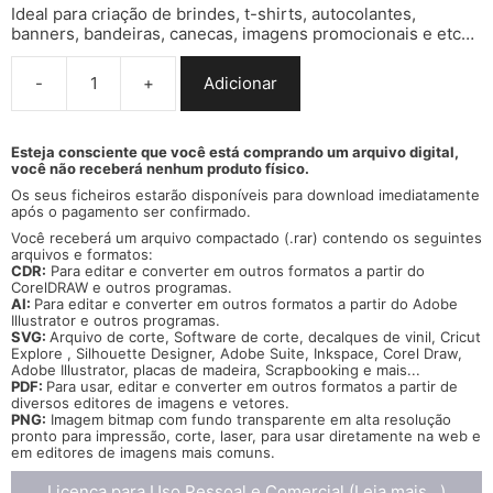
Ideal para criação de brindes, t-shirts, autocolantes,
banners, bandeiras, canecas, imagens promocionais e etc…
-
+
Adicionar
Quantidade
de
Vector
bandeira
Esteja consciente que você está comprando um arquivo digital,
você não receberá nenhum produto físico.
Esposende
cidade
Os seus ficheiros estarão disponíveis para download imediatamente
brasão
após o pagamento ser confirmado.
flag
Você receberá um arquivo compactado (.rar) contendo os seguintes
cdr
arquivos e formatos:
ai
CDR:
Para editar e converter em outros formatos a partir do
CorelDRAW
e outros programas.
svg
AI:
Para editar e converter em outros formatos a partir do
Adobe
pdf
Illustrator e outros programas.
png
SVG:
Arquivo de corte, Software de corte, decalques de vinil, Cricut
Explore , Silhouette Designer, Adobe Suite, Inkspace, Corel Draw,
Adobe Illustrator, placas de madeira, Scrapbooking e mais...
PDF:
Para usar, editar e converter em outros formatos a partir de
diversos
editores de imagens e vetores.
PNG:
Imagem bitmap com fundo transparente em alta resolução
pronto para impressão, corte, laser, para usar diretamente na web e
em editores de imagens mais comuns.
Licença para Uso Pessoal e Comercial (Leia mais...)