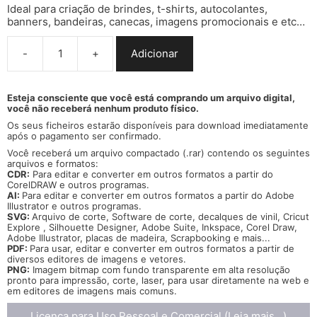
Ideal para criação de brindes, t-shirts, autocolantes,
banners, bandeiras, canecas, imagens promocionais e etc…
-
+
Adicionar
Quantidade
de
Vector
bandeira
Esteja consciente que você está comprando um arquivo digital,
você não receberá nenhum produto físico.
Guimarães
cidade
Os seus ficheiros estarão disponíveis para download imediatamente
brasão
após o pagamento ser confirmado.
flag
Você receberá um arquivo compactado (.rar) contendo os seguintes
cdr
arquivos e formatos:
ai
CDR:
Para editar e converter em outros formatos a partir do
CorelDRAW
e outros programas.
svg
AI:
Para editar e converter em outros formatos a partir do
Adobe
pdf
Illustrator e outros programas.
png
SVG:
Arquivo de corte, Software de corte, decalques de vinil, Cricut
Explore , Silhouette Designer, Adobe Suite, Inkspace, Corel Draw,
Adobe Illustrator, placas de madeira, Scrapbooking e mais...
PDF:
Para usar, editar e converter em outros formatos a partir de
diversos
editores de imagens e vetores.
PNG:
Imagem bitmap com fundo transparente em alta resolução
pronto para impressão, corte, laser, para usar diretamente na web e
em editores de imagens mais comuns.
Licença para Uso Pessoal e Comercial (Leia mais...)