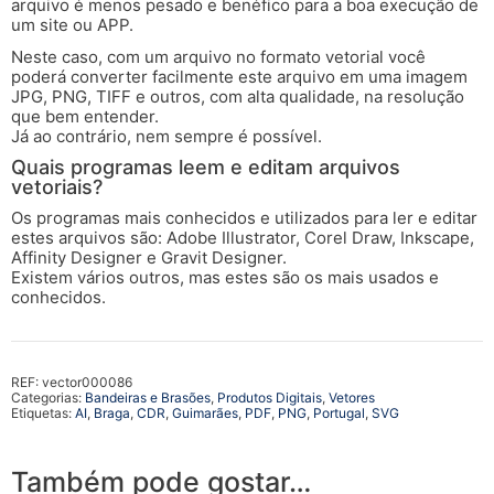
arquivo é menos pesado e benéfico para a boa execução de
um site ou APP.
Neste caso, com um arquivo no formato vetorial você
poderá converter facilmente este arquivo em uma imagem
JPG, PNG, TIFF e outros, com alta qualidade, na resolução
que bem entender.
Já ao contrário, nem sempre é possível.
Quais programas leem e editam arquivos
vetoriais?
Os programas mais conhecidos e utilizados para ler e editar
estes arquivos são: Adobe Illustrator, Corel Draw, Inkscape,
Affinity Designer e Gravit Designer.
Existem vários outros, mas estes são os mais usados e
conhecidos.
REF:
vector000086
Categorias:
Bandeiras e Brasões
,
Produtos Digitais
,
Vetores
Etiquetas:
AI
,
Braga
,
CDR
,
Guimarães
,
PDF
,
PNG
,
Portugal
,
SVG
Também pode gostar…