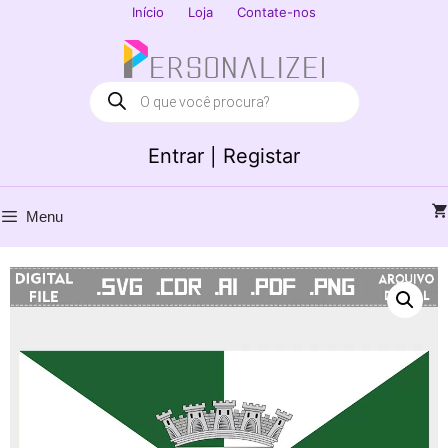
Saltar
Início
Loja
Contate-nos
para
Fechar
o
conteúdo
Products
search
Entrar | Registar
Menu