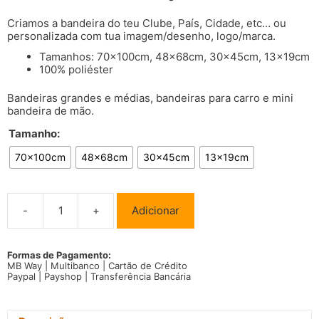
Criamos a bandeira do teu Clube, País, Cidade, etc… ou
personalizada com tua imagem/desenho, logo/marca.
Tamanhos: 70x100cm, 48x68cm, 30x45cm, 13x19cm
100% poliéster
Bandeiras grandes e médias, bandeiras para carro e mini
bandeira de mão.
Tamanho:
70x100cm
48x68cm
30x45cm
13x19cm
-
+
Adicionar
Quantidade
de
Bandeira
Ilha
Formas de Pagamento:
MB Way | Multibanco | Cartão de Crédito
da
Paypal | Payshop | Transferência Bancária
Madeira