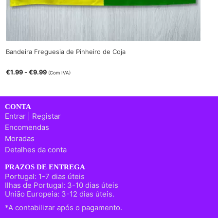
Bandeira Freguesia de Pinheiro de Coja
€
1.99
-
€
9.99
(Com IVA)
CONTA
Entrar | Registar
Encomendas
Moradas
Detalhes da conta
PRAZOS DE ENTREGA
Portugal: 1-7 dias úteis
Ilhas de Portugal: 3-10 dias úteis
União Europeia: 3-12 dias úteis.
*A contabilizar após o pagamento.