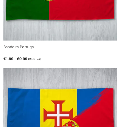
Bandeira Portugal
€
1.99
-
€
9.99
(Com IVA)