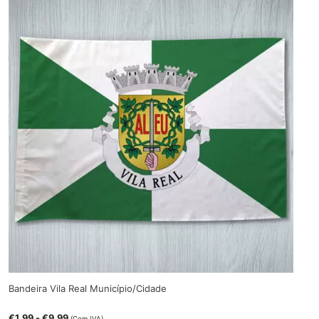
Bandeira Vila Real Município/Cidade
€
1.99
-
€
9.99
(Com IVA)