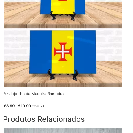
Azulejo Ilha da Madeira Bandeira
Price
€
8.99
–
€
19.99
(Com IVA)
range:
€8.99
Produtos Relacionados
through
€19.99