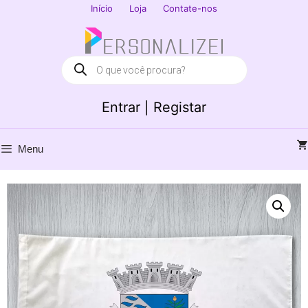
Saltar
Início
Loja
Contate-nos
para
Fechar
o
conteúdo
Products
search
Entrar | Registar
Menu