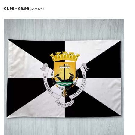
€
1.99
-
€
9.99
(Com IVA)