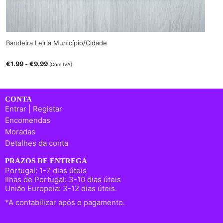
Bandeira Leiria Município/Cidade
€
1.99
-
€
9.99
(Com IVA)
CONTA
Entrar | Registar
Encomendas
Moradas
Detalhes da conta
PRAZOS DE ENTREGA
Portugal: 1-7 dias úteis
Ilhas de Portugal: 3-10 dias úteis
União Europeia: 3-12 dias úteis.
*A contabilizar após o pagamento.