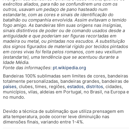
exércitos aliados, para não se confundirem uns com os
outros, usavam um pedaço de pano hasteado num
estandarte, com as cores e sinais de identificação do
batalhão ou companhia envolvida. Assim evitavam o temido
fogo amigo. As bandeiras têm suas origens nas insígnias,
sinais distintivos de poder ou de comando usados desde a
antiguidade e que poderiam ser figuras recortadas em
madeira ou metal, ou pintadas nos escudos. A substituição
dos signos figurados de material rígido por tecidos pintados
em cores vivas foi feita pelos romanos, com seu vexilium
(estandarte), uma tendência que se acentuou durante a
Idade Média.
Fonte das informações
:
pt.wikipedia.org
Bandeiras 100% sublimadas sem limites de cores, bandeiras
totalmente personalizadas, bandeiras grandes, bandeiras de
países
, clubes, times, regiões,
estados, distritos
, cidades,
municípios, vilas, aldeias em Portugal, no Brasil, na Europa e
no mundo.
Devido a técnica de sublimação que utiliza prensagem em
alta temperatura, pode ocorrer leve diminuição nas
dimensões finais, variando entre 1-4%.