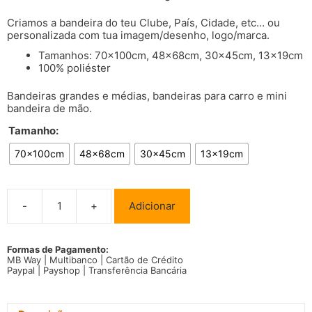
Criamos a bandeira do teu Clube, País, Cidade, etc… ou
personalizada com tua imagem/desenho, logo/marca.
Tamanhos: 70x100cm, 48x68cm, 30x45cm, 13x19cm
100% poliéster
Bandeiras grandes e médias, bandeiras para carro e mini
bandeira de mão.
Tamanho:
70x100cm
48x68cm
30x45cm
13x19cm
-
+
Adicionar
Quantidade
de
Bandeira
Machico
Formas de Pagamento:
MB Way | Multibanco | Cartão de Crédito
Município/Cidade
Paypal | Payshop | Transferência Bancária