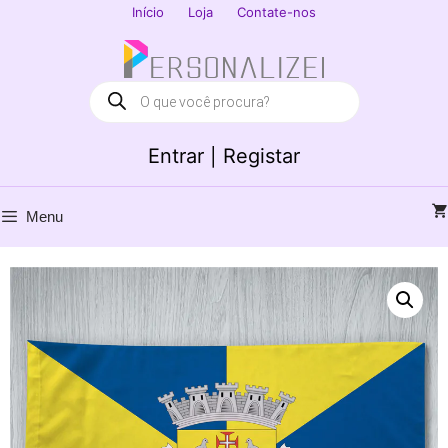
Saltar
Início
Loja
Contate-nos
para
Fechar
o
conteúdo
Products
search
Entrar | Registar
Menu