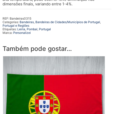
dimensões finais, variando entre 1-4%.
REF:
Bandeiras0315
Categorias:
Bandeiras
,
Bandeiras de Cidades/Municípios de Portugal
,
Portugal e Regiões
Etiquetas:
Leiria
,
Pombal
,
Portugal
Marca:
Personalizei
Também pode gostar…