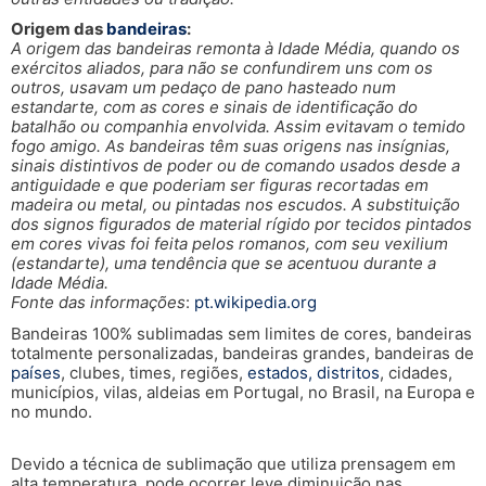
Origem das
bandeiras
:
A origem das bandeiras remonta à Idade Média, quando os
exércitos aliados, para não se confundirem uns com os
outros, usavam um pedaço de pano hasteado num
estandarte, com as cores e sinais de identificação do
batalhão ou companhia envolvida. Assim evitavam o temido
fogo amigo. As bandeiras têm suas origens nas insígnias,
sinais distintivos de poder ou de comando usados desde a
antiguidade e que poderiam ser figuras recortadas em
madeira ou metal, ou pintadas nos escudos. A substituição
dos signos figurados de material rígido por tecidos pintados
em cores vivas foi feita pelos romanos, com seu vexilium
(estandarte), uma tendência que se acentuou durante a
Idade Média.
Fonte das informações
:
pt.wikipedia.org
Bandeiras 100% sublimadas sem limites de cores, bandeiras
totalmente personalizadas, bandeiras grandes, bandeiras de
países
, clubes, times, regiões,
estados, distritos
, cidades,
municípios, vilas, aldeias em Portugal, no Brasil, na Europa e
no mundo.
Devido a técnica de sublimação que utiliza prensagem em
alta temperatura, pode ocorrer leve diminuição nas