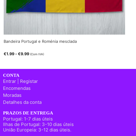
Bandeira Portugal e Roménia mesclada
€
1.99
-
€
9.99
(Com IVA)
CONTA
Entrar | Registar
Encomendas
Moradas
Detalhes da conta
PRAZOS DE ENTREGA
Portugal: 1-7 dias úteis
Ilhas de Portugal: 3-10 dias úteis
União Europeia: 3-12 dias úteis.