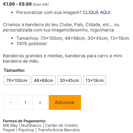
€
1.99
-
€
9.99
5
(Com IVA)
Personalizar com sua imagem?
CLIQUE AQUI
Criamos a bandeira do teu Clube, País, Cidade, etc… ou
personalizada com tua imagem/desenho, logo/marca.
Tamanhos: 70x100cm, 48x68cm, 30x45cm, 13x19cm
100% poliéster
Bandeiras grandes e médias, bandeiras para carro e mini
bandeira de mão.
Tamanho:
70x100cm
48x68cm
30x45cm
13x19cm
-
+
Adicionar
Quantidade
de
Bandeira
Pombal
Formas de Pagamento:
MB Way | Multibanco | Cartão de Crédito
Município/Cidade
Paypal | Payshop | Transferência Bancária