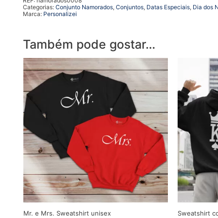
REF:
namorados0008
Categorias:
Conjunto Namorados
,
Conjuntos
,
Datas Especiais
,
Dia dos 
Marca:
Personalizei
Também pode gostar…
Mr. e Mrs. Sweatshirt unisex
Sweatshirt c