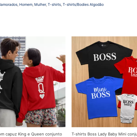
Namorados
,
Homem
,
Mulher
,
T-shirts
,
T-shirts/Bodies Algodão
om capuz King e Queen conjunto
T-shirts Boss Lady Baby Mini conju