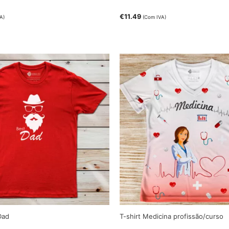
€
11.49
A)
(Com IVA)
Dad
T-shirt Medicina profissão/curso