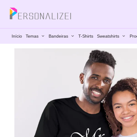
Saltar
para
Fechar
o
conteúdo
Início
Temas
Bandeiras
T-Shirts
Sweatshirts
Pro