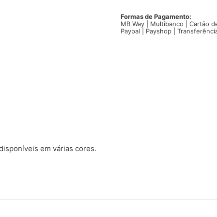
Mr.
e
Formas de Pagamento:
MB Way | Multibanco | Cartão d
Mrs.
Paypal | Payshop | Transferênci
T-
shirt
casais
isponíveis em várias cores.