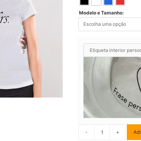
Modelo e Tamanho:
-
+
Adi
Quantidade
de