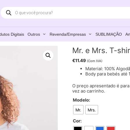
Products
search
dutos Digitais
Outros
Revenda/Empresas
SUBLIMAÇÃO
Ar
Mr. e Mrs. T-shi
€
11.49
(Com IVA)
Material: 100% Algod
Body para bebés até 
O preço apresentado é para 
vez ao carrinho.
Modelo:
Mr.
Mrs.
Cor: