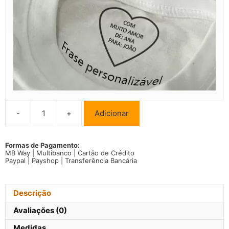
-
+
Adicionar
Quantidade
de
T-
shirts
Formas de Pagamento:
MB Way | Multibanco | Cartão de Crédito
Apaixonei-
Paypal | Payshop | Transferência Bancária
me
pela
Pessoa
Errada
Descrição
Avaliações (0)
Medidas