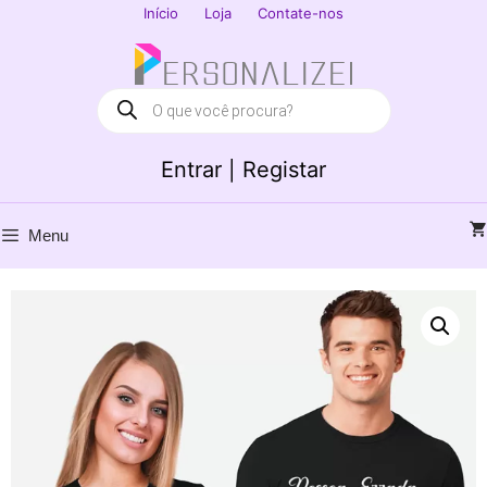
Saltar
Início
Loja
Contate-nos
para
Fechar
o
conteúdo
Products
search
Entrar | Registar
Menu