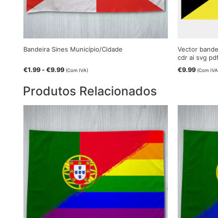
Bandeira Sines Município/Cidade
Vector bandei
cdr ai svg pd
€
1.99
-
€
9.99
€
9.99
(Com IVA)
(Com IVA
Produtos Relacionados