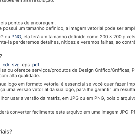
essões em alta resolução.
dois pontos de ancoragem.
que possui um tamanho definido, a imagem vetorial pode ser amp
PG ou
PNG
, ela terá um tamanho definido como 200 x 200 pixe
-la perderemos detalhes, nitidez e veremos falhas, ao contrá
?
i
.cdr
.svg
.eps
.pdf
sa ou oferece serviços/produtos de Design Gráfico/Gráficas, P
om alta qualidade.
 logo em formato vetorial é essencial se você quer fazer impre
a uma versão vetorial da sua logo, para lhe garantir um resulta
 melhor usar a versão da matriz, em JPG ou em PNG, pois o arqu
derá converter facilmente este arquivo em uma imagem JPG, PNG
iais?