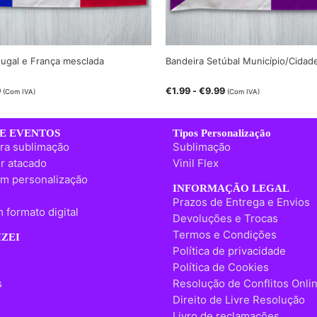
tugal e França mesclada
Bandeira Setúbal Município/Cidad
9
€
1.99
-
€
9.99
(Com IVA)
(Com IVA)
E EVENTOS
Tipos Personalização
ra sublimação
Sublimação
r atacado
Vinil Flex
m personalização
INFORMAÇÃO LEGAL
Prazos de Entrega e Envios
 formato digital
Devoluções e Trocas
Termos e Condições
ZEI
Política de privacidade
Política de Cookies
s
Resolução de Conflitos Onli
Direito de Livre Resolução
Livro de reclamações