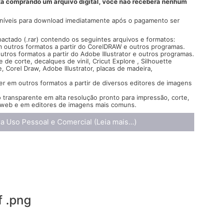
tá comprando um arquivo digital, você não receberá nenhum
oníveis para download imediatamente após o pagamento ser
ctado (.rar) contendo os seguintes arquivos e formatos:
m outros formatos a partir do CorelDRAW
e outros programas.
outros formatos a partir do
Adobe Illustrator e outros programas.
 de corte, decalques de vinil, Cricut Explore , Silhouette
, Corel Draw, Adobe Illustrator, placas de madeira,
ter em outros formatos a partir de diversos
editores de imagens
ransparente em alta resolução pronto para impressão, corte,
a web e em editores de imagens mais comuns.
a Uso Pessoal e Comercial (Leia mais...)
f .png