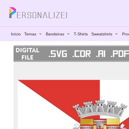
Saltar
para
Fechar
o
conteúdo
Início
Temas
Bandeiras
T-Shirts
Sweatshirts
Pro