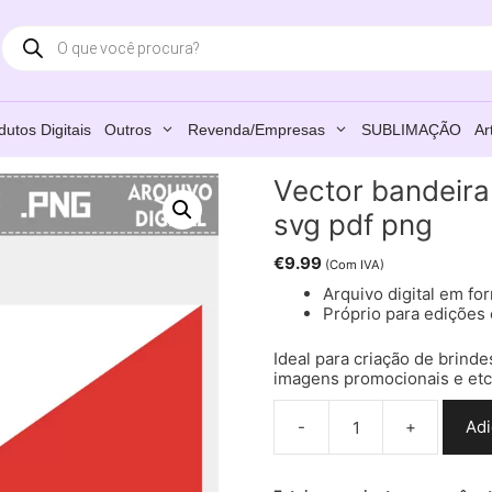
Products
search
dutos Digitais
Outros
Revenda/Empresas
SUBLIMAÇÃO
Ar
Vector bandeira 
svg pdf png
€
9.99
(Com IVA)
Arquivo digital em for
Próprio para edições 
Ideal para criação de brinde
imagens promocionais e et
-
+
Adi
Quantidade
de
Vector