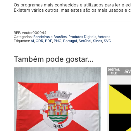
Os programas mais conhecidos e utilizados para ler e edit
Existem vários outros, mas estes são os mais usados e 
REF:
vector000044
Categorias:
Bandeiras e Brasões
,
Produtos Digitais
,
Vetores
Etiquetas:
AI
,
CDR
,
PDF
,
PNG
,
Portugal
,
Setúbal
,
Sines
,
SVG
Também pode gostar…