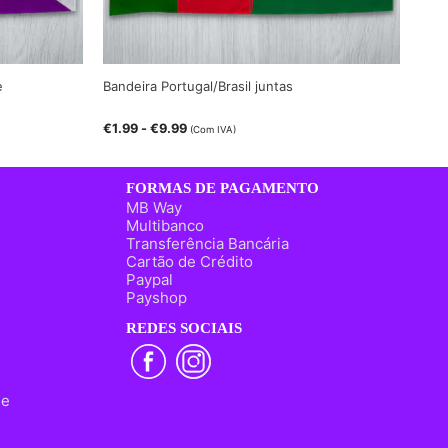
e
Bandeira Portugal/Brasil juntas
€
1.99
-
€
9.99
(Com IVA)
FORMAS DE PAGAMENTO
MB Way
Multibanco
Transferência Bancária
Cartão de Crédito
Paypal
Payshop
REDES SOCIAIS
ne