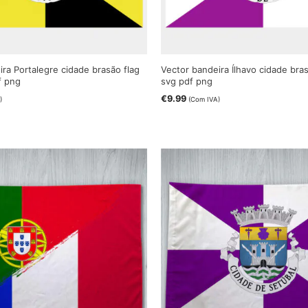
ra Portalegre cidade brasão flag
Vector bandeira Ílhavo cidade bras
f png
svg pdf png
€
9.99
)
(Com IVA)