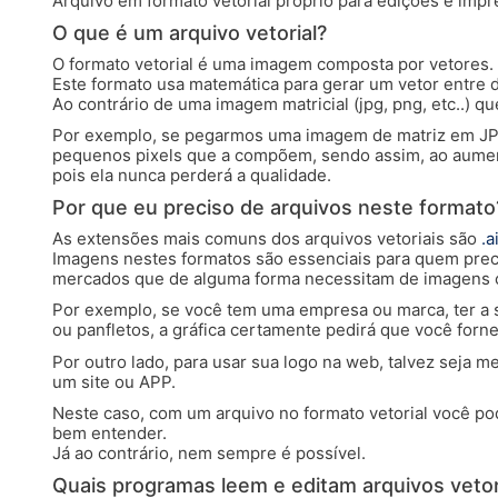
Arquivo em formato vetorial próprio para edições e impr
O que é um arquivo vetorial?
O formato vetorial é uma imagem composta por vetores.
Este formato usa matemática para gerar um vetor entre 
Ao contrário de uma imagem matricial (jpg, png, etc..) 
Por exemplo, se pegarmos uma imagem de matriz em J
pequenos pixels que a compõem, sendo assim, ao aumenta
pois ela nunca perderá a qualidade.
Por que eu preciso de arquivos neste formato
As extensões mais comuns dos arquivos vetoriais são
.a
Imagens nestes formatos são essenciais para quem preci
mercados que de alguma forma necessitam de imagens c
Por exemplo, se você tem uma empresa ou marca, ter a sua
ou panfletos, a gráfica certamente pedirá que você forneç
Por outro lado, para usar sua logo na web, talvez seja
um site ou APP.
Neste caso, com um arquivo no formato vetorial você po
bem entender.
Já ao contrário, nem sempre é possível.
Quais programas leem e editam arquivos vetor