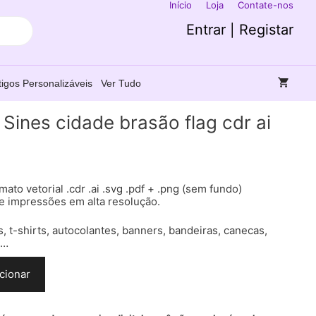
Início
Loja
Contate-nos
Entrar | Registar
tigos Personalizáveis
Ver Tudo
Sines cidade brasão flag cdr ai
mato vetorial .cdr .ai .svg .pdf + .png (sem fundo)
e impressões em alta resolução.
s, t-shirts, autocolantes, banners, bandeiras, canecas,
c…
cionar