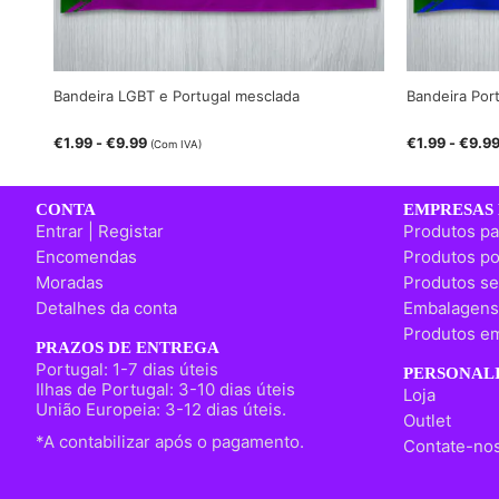
Bandeira LGBT e Portugal mesclada
Bandeira Por
€
1.99
-
€
9.99
€
1.99
-
€
9.9
(Com IVA)
CONTA
EMPRESAS 
Entrar | Registar
Produtos pa
Encomendas
Produtos po
Moradas
Produtos se
Detalhes da conta
Embalagens
Produtos em
PRAZOS DE ENTREGA
Portugal: 1-7 dias úteis
PERSONALI
Ilhas de Portugal: 3-10 dias úteis
Loja
União Europeia: 3-12 dias úteis.
Outlet
*A contabilizar após o pagamento.
Contate-no