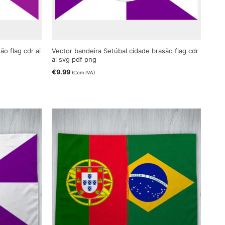
ão flag cdr ai
Vector bandeira Setúbal cidade brasão flag cdr
ai svg pdf png
€
9.99
(Com IVA)