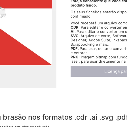
bandeira
Esteja consciente que você es
produto físico.
Sines
cidade
Os seus ficheiros estarão disp
brasão
confirmado.
flag
Você receberá um arquivo compa
cdr
CDR:
Para editar e converter e
ai
AI:
Para editar e converter em 
SVG:
Arquivo de corte, Software
svg
Designer, Adobe Suite, Inkspace
pdf
Scrapbooking e mais...
png
PDF:
Para usar, editar e conver
e vetores.
PNG:
Imagem bitmap com fundo t
laser, para usar diretamente n
Licença par
 brasão nos formatos .cdr .ai .svg .pd