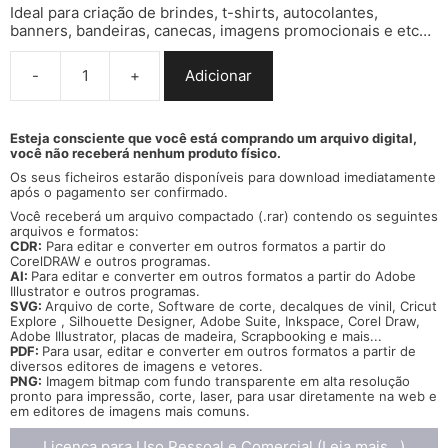
Ideal para criação de brindes, t-shirts, autocolantes,
banners, bandeiras, canecas, imagens promocionais e etc…
-
+
Adicionar
Quantidade
de
Vector
bandeira
Esteja consciente que você está comprando um arquivo digital,
você não receberá nenhum produto físico.
Trofa
cidade
Os seus ficheiros estarão disponíveis para download imediatamente
brasão
após o pagamento ser confirmado.
flag
Você receberá um arquivo compactado (.rar) contendo os seguintes
cdr
arquivos e formatos:
ai
CDR:
Para editar e converter em outros formatos a partir do
CorelDRAW
e outros programas.
svg
AI:
Para editar e converter em outros formatos a partir do
Adobe
pdf
Illustrator e outros programas.
png
SVG:
Arquivo de corte, Software de corte, decalques de vinil, Cricut
Explore , Silhouette Designer, Adobe Suite, Inkspace, Corel Draw,
Adobe Illustrator, placas de madeira, Scrapbooking e mais...
PDF:
Para usar, editar e converter em outros formatos a partir de
diversos
editores de imagens e vetores.
PNG:
Imagem bitmap com fundo transparente em alta resolução
pronto para impressão, corte, laser, para usar diretamente na web e
em editores de imagens mais comuns.
Licença para Uso Pessoal e Comercial (Leia mais...)