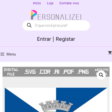
Saltar
Início
Loja
Contate-nos
para
Fechar
o
conteúdo
Products
search
Entrar | Registar
Menu