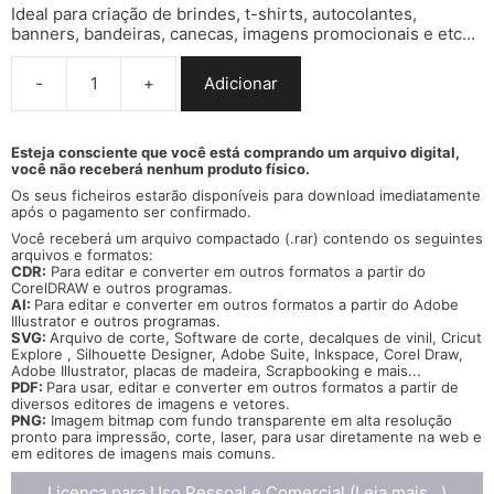
Ideal para criação de brindes, t-shirts, autocolantes,
banners, bandeiras, canecas, imagens promocionais e etc…
-
+
Adicionar
Quantidade
de
Vector
Coelho
Esteja consciente que você está comprando um arquivo digital,
você não receberá nenhum produto físico.
e
Cenoura
Os seus ficheiros estarão disponíveis para download imediatamente
(Pacote
após o pagamento ser confirmado.
1)
Você receberá um arquivo compactado (.rar) contendo os seguintes
cdr
arquivos e formatos:
ai
CDR:
Para editar e converter em outros formatos a partir do
CorelDRAW
e outros programas.
svg
AI:
Para editar e converter em outros formatos a partir do
Adobe
pdf
Illustrator e outros programas.
png
SVG:
Arquivo de corte, Software de corte, decalques de vinil, Cricut
Explore , Silhouette Designer, Adobe Suite, Inkspace, Corel Draw,
Adobe Illustrator, placas de madeira, Scrapbooking e mais...
PDF:
Para usar, editar e converter em outros formatos a partir de
diversos
editores de imagens e vetores.
PNG:
Imagem bitmap com fundo transparente em alta resolução
pronto para impressão, corte, laser, para usar diretamente na web e
em editores de imagens mais comuns.
Licença para Uso Pessoal e Comercial (Leia mais...)