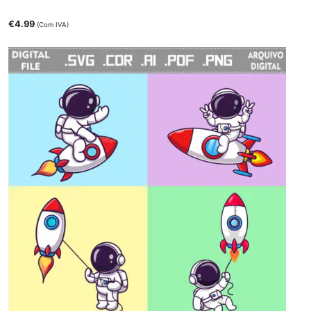
€
4.99
(Com IVA)