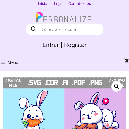
Saltar
Início
Loja
Contate-nos
para
Fechar
o
conteúdo
Products
search
Entrar | Registar
Menu