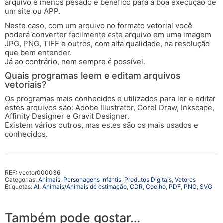
arquivo é menos pesado e benéfico para a boa execução de
um site ou APP.
Neste caso, com um arquivo no formato vetorial você
poderá converter facilmente este arquivo em uma imagem
JPG, PNG, TIFF e outros, com alta qualidade, na resolução
que bem entender.
Já ao contrário, nem sempre é possível.
Quais programas leem e editam arquivos
vetoriais?
Os programas mais conhecidos e utilizados para ler e editar
estes arquivos são: Adobe Illustrator, Corel Draw, Inkscape,
Affinity Designer e Gravit Designer.
Existem vários outros, mas estes são os mais usados e
conhecidos.
REF:
vector000036
Categorias:
Animais
,
Personagens Infantis
,
Produtos Digitais
,
Vetores
Etiquetas:
AI
,
Animais/Animais de estimação
,
CDR
,
Coelho
,
PDF
,
PNG
,
SVG
Também pode gostar…